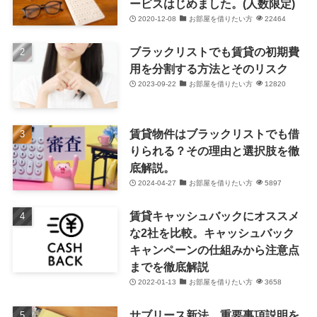
ービスはじめました。(人数限定)
2020-12-08
お部屋を借りたい方
22464
ブラックリストでも賃貸の初期費
用を分割する方法とそのリスク
2023-09-22
お部屋を借りたい方
12820
賃貸物件はブラックリストでも借
りられる？その理由と選択肢を徹
底解説。
2024-04-27
お部屋を借りたい方
5897
賃貸キャッシュバックにオススメ
な2社を比較。キャッシュバック
キャンペーンの仕組みから注意点
までを徹底解説
2022-01-13
お部屋を借りたい方
3658
サブリース新法 重要事項説明を